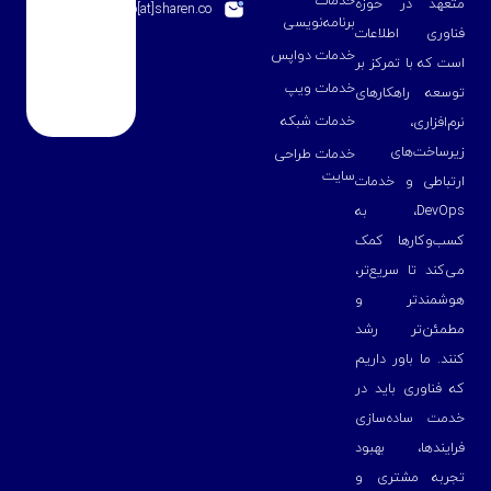
خدمات
متعهد در حوزه
info[at]sharen.co
برنامه‌نویسی
فناوری اطلاعات
خدمات دواپس
است که با تمرکز بر
خدمات ویپ
توسعه راهکارهای
خدمات شبکه
نرم‌افزاری،
زیرساخت‌های
خدمات طراحی
سایت
ارتباطی و خدمات
DevOps، به
کسب‌وکارها کمک
می‌کند تا سریع‌تر،
هوشمندتر و
مطمئن‌تر رشد
کنند. ما باور داریم
که فناوری باید در
خدمت ساده‌سازی
فرایندها، بهبود
تجربه مشتری و