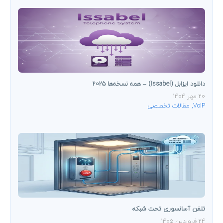
دانلود ایزابل (Issabel) – همه نسخه‌ها ۲۰۲۵
20 مهر 1404
VoIP
,
مقالات تخصصی
تلفن آسانسوری تحت شبکه
24 فروردین 1405