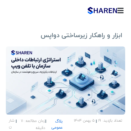
ابزار و راهکار زیرساختی دواپس
19
5 بهمن 1404
شار
زمان مطالعه:
11
بلاگ
ن
عمومی
دقیقه