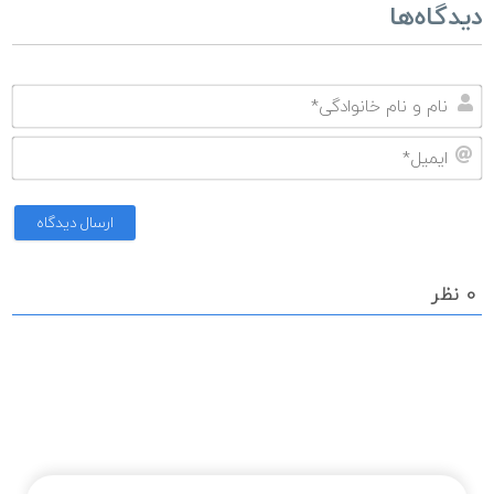
دیدگاه‌ها
نا
و
ای
نا
خا
0
نظر