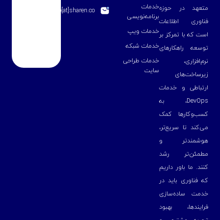
خدمات
متعهد در حوزه
info[at]sharen.co
برنامه‌نویسی
فناوری اطلاعات
خدمات ویپ
است که با تمرکز بر
خدمات شبکه
توسعه راهکارهای
خدمات طراحی
نرم‌افزاری،
سایت
زیرساخت‌های
ارتباطی و خدمات
DevOps، به
کسب‌وکارها کمک
می‌کند تا سریع‌تر،
هوشمندتر و
مطمئن‌تر رشد
کنند. ما باور داریم
که فناوری باید در
خدمت ساده‌سازی
فرایندها، بهبود