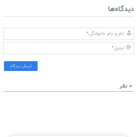
دیدگاه‌ها
نا
و
ای
نا
خا
0
نظر