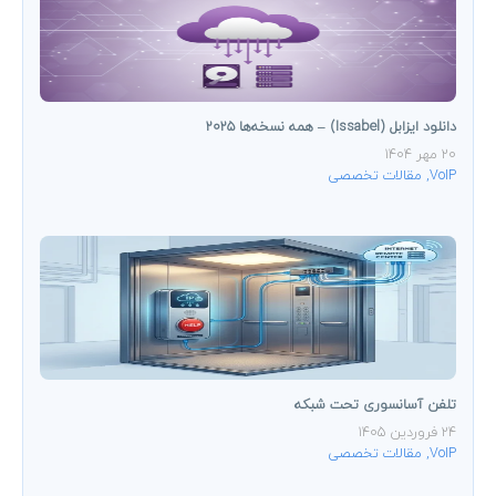
دانلود ایزابل (Issabel) – همه نسخه‌ها ۲۰۲۵
20 مهر 1404
VoIP
,
مقالات تخصصی
تلفن آسانسوری تحت شبکه
24 فروردین 1405
VoIP
,
مقالات تخصصی