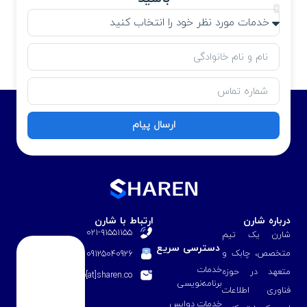
ارسال پیام
درباره شارن
ارتباط با شارن
۰۲۱-۹۱۵۵۱۱۵۵
شارن یک تیم
دسترسی سریع
متخصص، چابک و
09125040926
خدمات
متعهد در حوزه
info[at]sharen.co
برنامه‌نویسی
فناوری اطلاعات
خدمات دواپس