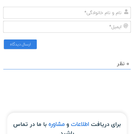
نا
و
ای
نا
خا
0
نظر
برای دریافت
اطلاعات
و
مشاوره
با ما در تماس
باشید