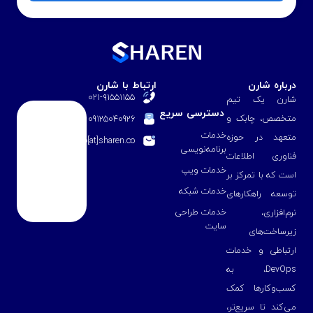
درباره شارن
ارتباط با شارن
۰۲۱-۹۱۵۵۱۱۵۵
شارن یک تیم
دسترسی سریع
متخصص، چابک و
09125040926
خدمات
متعهد در حوزه
info[at]sharen.co
برنامه‌نویسی
فناوری اطلاعات
خدمات ویپ
است که با تمرکز بر
خدمات شبکه
توسعه راهکارهای
خدمات طراحی
نرم‌افزاری،
سایت
زیرساخت‌های
ارتباطی و خدمات
DevOps، به
کسب‌وکارها کمک
می‌کند تا سریع‌تر،