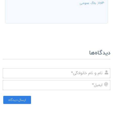
VoIP
,
بلاگ عمومی
دیدگاه‌ها
نا
و
ای
نا
خا