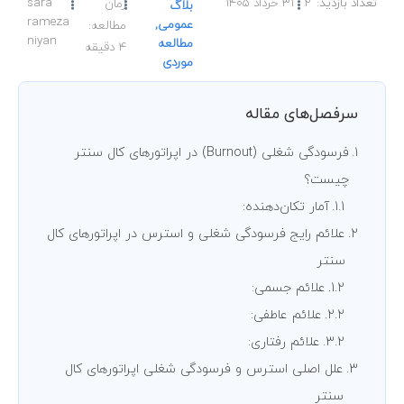
2
31 خرداد 1405
sara
زمان
بلاگ
rameza
عمومی
,
مطالعه:
niyan
مطالعه
4
دقیقه
موردی
سرفصل‌های مقاله
فرسودگی شغلی (Burnout) در اپراتورهای کال سنتر
چیست؟
آمار تکان‌دهنده:
علائم رایج فرسودگی شغلی و استرس در اپراتورهای کال
سنتر
علائم جسمی:
علائم عاطفی:
علائم رفتاری:
علل اصلی استرس و فرسودگی شغلی اپراتورهای کال
سنتر