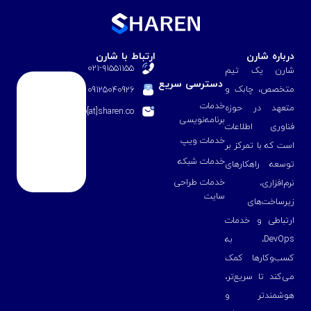
درباره شارن
ارتباط با شارن
۰۲۱-۹۱۵۵۱۱۵۵
شارن یک تیم
دسترسی سریع
متخصص، چابک و
09125040926
خدمات
متعهد در حوزه
info[at]sharen.co
برنامه‌نویسی
فناوری اطلاعات
خدمات ویپ
است که با تمرکز بر
خدمات شبکه
توسعه راهکارهای
خدمات طراحی
نرم‌افزاری،
سایت
زیرساخت‌های
ارتباطی و خدمات
DevOps، به
کسب‌وکارها کمک
می‌کند تا سریع‌تر،
هوشمندتر و