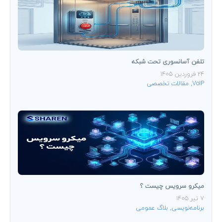
تلفن آسانسوری تحت شبکه
24 فروردین 1405
VoIP
,
مقالات تخصصی
میکرو سرویس چیست ؟
7 تیر 1405
برنامه‌نویسی
,
بلاگ عمومی