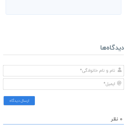
دیدگاه‌ها
نا
و
ای
نا
خا
0
نظر